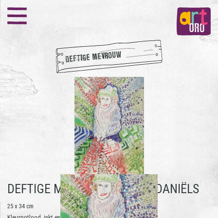
DEFTIGE MEVROUW
DEFTIGE MEVROUW -
JONET DANIËLS
25 x 34 cm
Kleurpotlood, inkt en pastelkrijt op papier | 2020