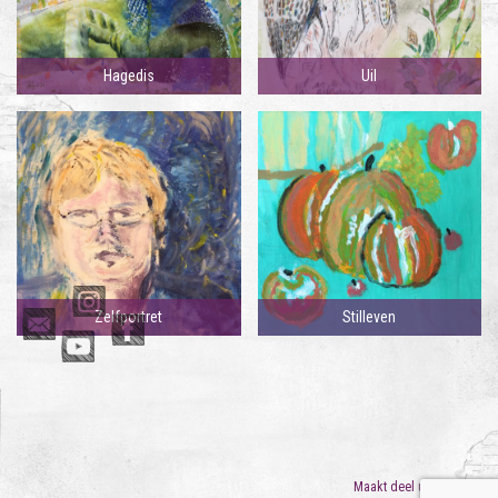
Hagedis
Uil
Zelfportret
Stilleven
Maakt deel uit van
ORO