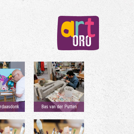
rdaasdonk
Bas van der Putten