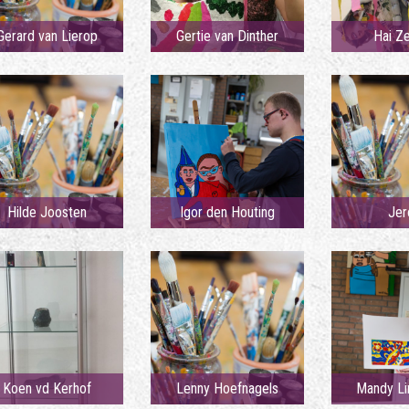
Gerard van Lierop
Gertie van Dinther
Hai Z
Hilde Joosten
Igor den Houting
Jer
Koen vd Kerhof
Lenny Hoefnagels
Mandy Li