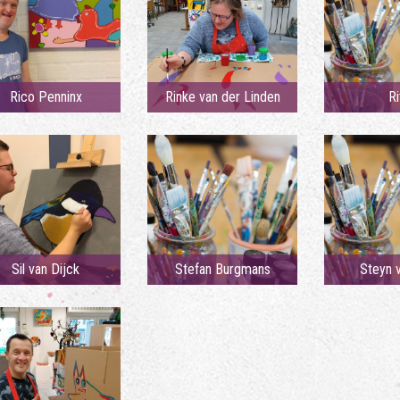
Rico Penninx
Rinke van der Linden
Ri
Sil van Dijck
Stefan Burgmans
Steyn v