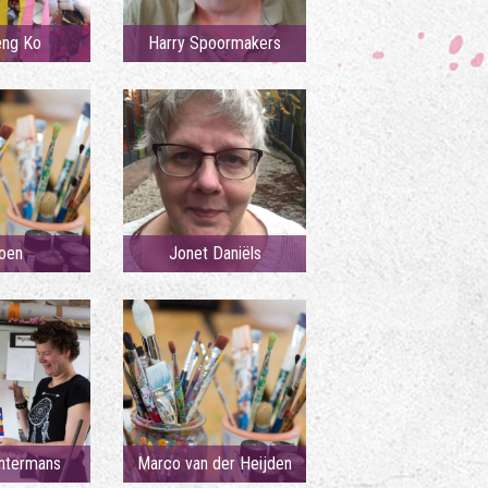
eng Ko
Harry Spoormakers
oen
Jonet Daniëls
ntermans
Marco van der Heijden