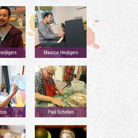
eijligers
Maurice Heijligers
rick
Paul Schellen