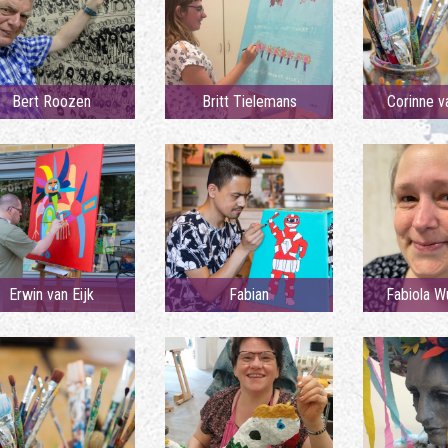
Bert Roozen
Britt Tielemans
Corinne v
Erwin van Eijk
Fabian
Fabiola W