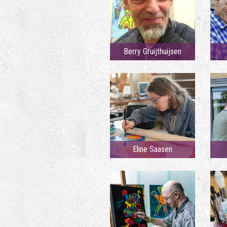
Berry Gruijthuijsen
Eline Saasen