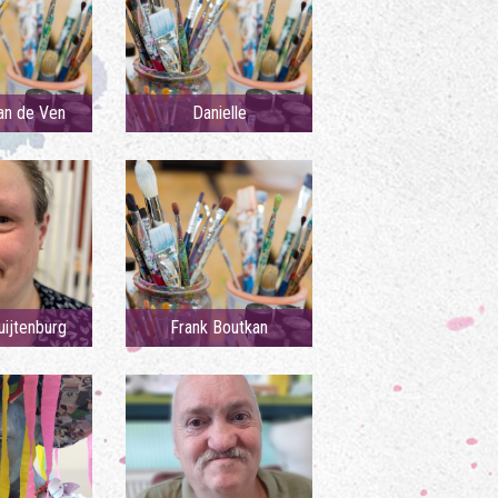
an de Ven
Danielle
uijtenburg
Frank Boutkan