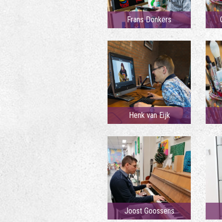
Frans Donkers
Henk van Eijk
Joost Goossens