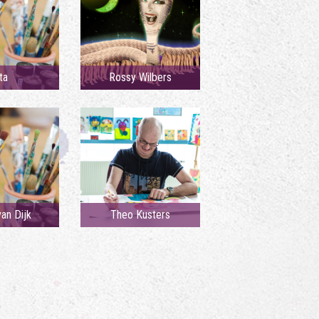
ta
Rossy Wilbers
an Dijk
Theo Kusters