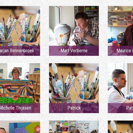
arjan Bennenbroek
Mart Verberne
Maurice h
Michelle Thijssen
Patrick
Pat