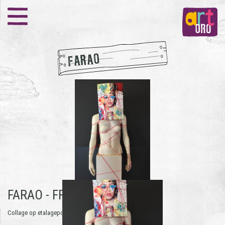
FARAO
FARAO -
FRANS DONKERS
Collage op etalagepop | 2019