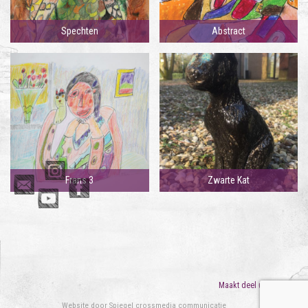
Spechten
Abstract
Frans 3
Zwarte Kat
Maakt deel uit van
ORO
Website door
Spiegel crossmedia communicatie