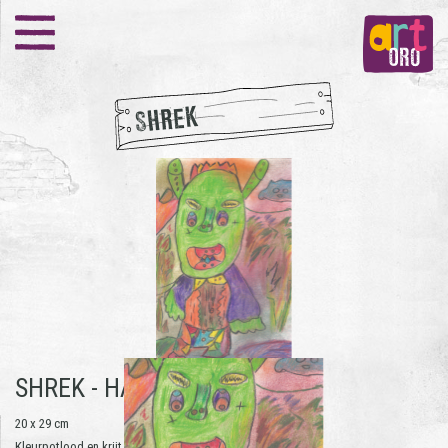
SHREK
SHREK -
HAI ZENG KO
20 x 29 cm
Kleurpotlood en krijt op papier | 2015