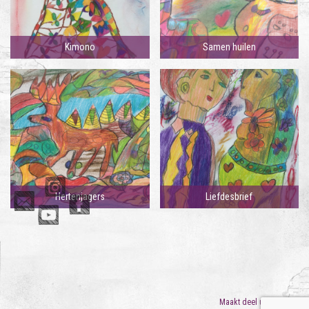
Kimono
Samen huilen
Hertenjagers
Liefdesbrief
Maakt deel uit van
ORO