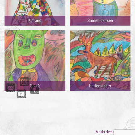
Kimono
Samen dansen
Shrek
Hertenjagers
Maakt deel uit van
ORO