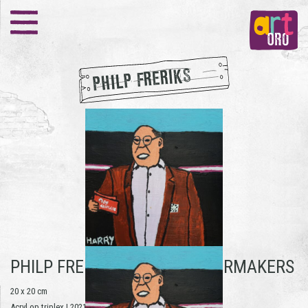
PHILP FRERIKS
PHILP FRERIKS -
HARRY SPOORMAKERS
20 x 20 cm
Acryl op triplex | 2021