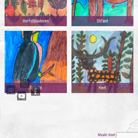
Herfstbladeren
Olifant
Specht
Hert
Maakt deel uit van
ORO