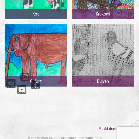
Koe
Krokodil
Olifant
Duiven
Maakt deel uit van
ORO
Website door
Spiegel crossmedia communicatie