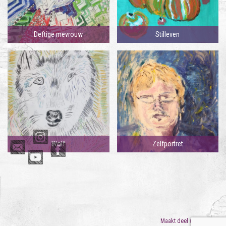
Deftige mevrouw
Stilleven
Wolf
Zelfportret
Maakt deel uit van
ORO