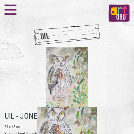
UIL
UIL -
JONET DANIËLS
29 x 42 cm
Kleurpotlood & pastelkrijt op papier | 2019