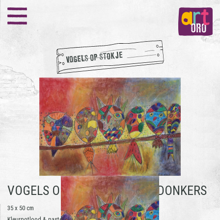
VOGELS OP STOKJE
VOGELS OP STOKJE -
FRANS DONKERS
35 x 50 cm
Kleurpotlood & pastelkrijt op papier | 2019