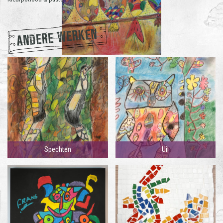
ANDERE WERKEN
Spechten
Uil