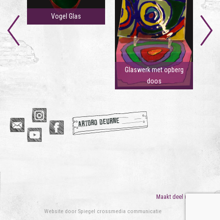
Vogel Glas
Glaswerk met opberg
doos
ARTORO DEURNE
Maakt deel uit van
ORO
Website door
Spiegel crossmedia communicatie