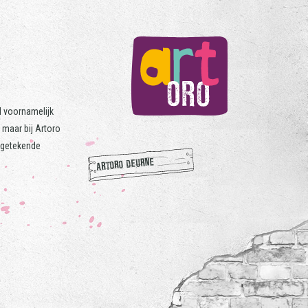
jd voornamelijk
maar bij Artoro
r getekende
ARTORO DEURNE