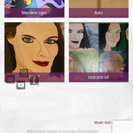
Meerdere ogen
Auto
Stijn 7
rock and roll
Maakt deel uit van
ORO
Website door
Spiegel crossmedia communicatie