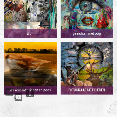
Wolf
gezichten met oog
vis kom met vissen en poes
FOTOGRAAF MET DIEREN