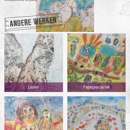
ANDERE WERKEN
Lassie
Papegaai op tak