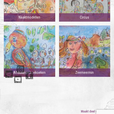
Naaktmodellen
Circus
Afrikaanse koekoeken
Zeemeermin
Maakt deel uit van
ORO