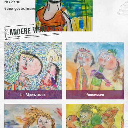
20 x 29 cm
Gemengde technieken op aquarel papier | 2021
ANDERE WERKEN
De Alpenzusjes
Princessen