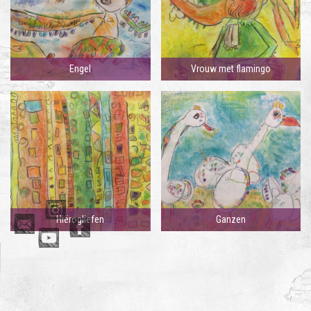
Engel
Vrouw met flamingo
Hiërogliefen
Ganzen