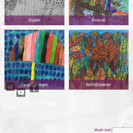
Duiven
Krokodil
Paraplu in regen
Herfstbladeren
Maakt deel uit van
ORO