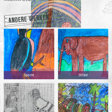
ANDERE WERKEN
Specht
Olifant