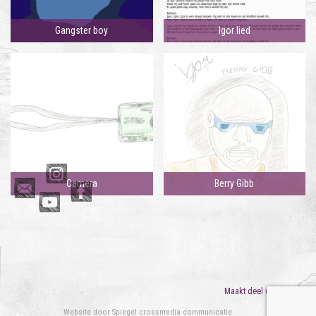
Gangster boy
Igor lied
Camera
Berry Gibb
Maakt deel uit van
ORO
Website door
Spiegel crossmedia communicatie