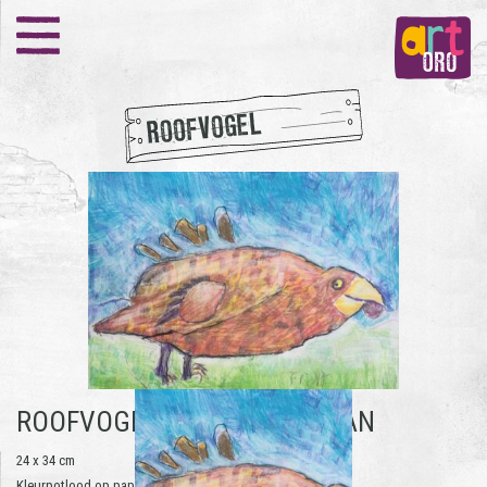
ROOFVOGEL
ROOFVOGEL -
FRANK BOUTKAN
24 x 34 cm
Kleurpotlood op papier | 2019