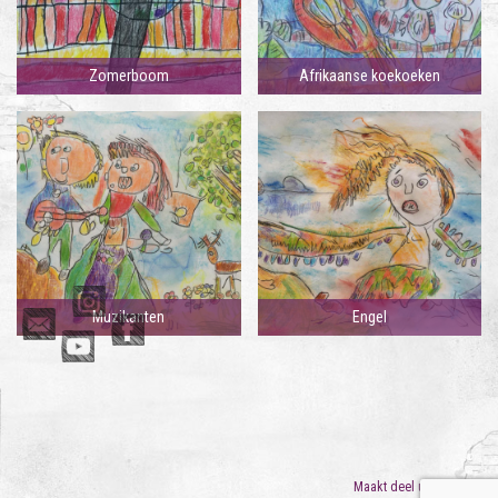
Zomerboom
Afrikaanse koekoeken
Muzikanten
Engel
Maakt deel uit van
ORO