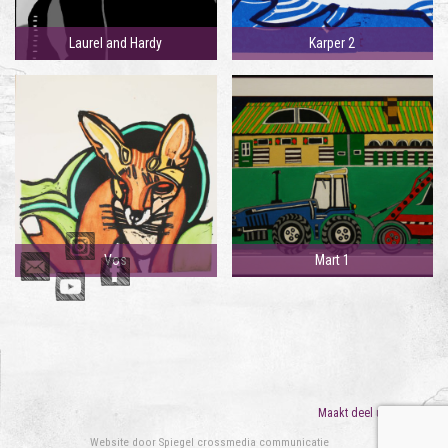
Laurel and Hardy
Karper 2
Vos
Mart 1
Maakt deel uit van
ORO
Website door
Spiegel crossmedia communicatie