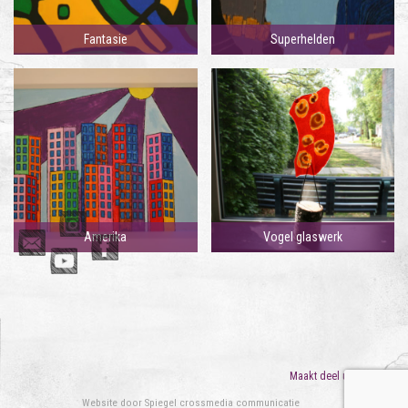
Fantasie
Superhelden
Amerika
Vogel glaswerk
Maakt deel uit van
ORO
Website door
Spiegel crossmedia communicatie