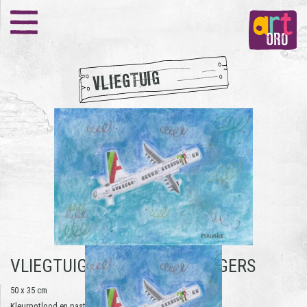
VLIEGTUIG
VLIEGTUIG -
MAURICE HEIJLIGERS
50 x 35 cm
Kleurpotlood en pastelkrijt op papier | 2022