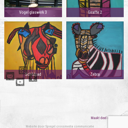
Vogel glaswerk 3
Giraffe 2
Schildpad
Zebra
Maakt deel uit van
ORO
Website door
Spiegel crossmedia communicatie