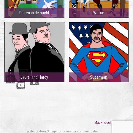
Dieren in de nacht
Wickie
Laurel and Hardy
Superman
Maakt deel uit van
ORO
Website door
Spiegel crossmedia communicatie