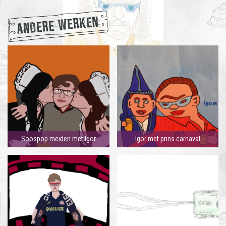
ANDERE WERKEN
Soospop meiden met Igor
Igor met prins carnaval