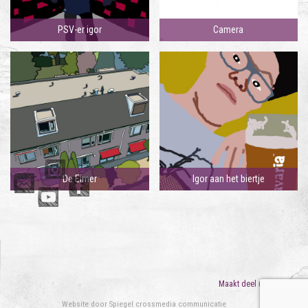
PSV-er igor
Camera
De Eimer
Igor aan het biertje
Maakt deel uit van
ORO
Website door
Spiegel crossmedia communicatie