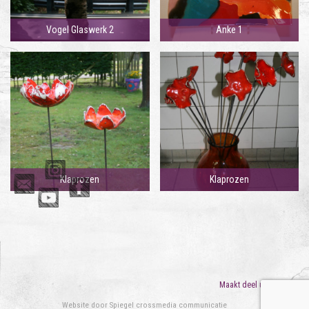
Vogel Glaswerk 2
Anke 1
Klaprozen
Klaprozen
Maakt deel uit van
ORO
Website door
Spiegel crossmedia communicatie